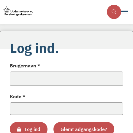
Log ind.
Brugernavn *
Kode *
Log ind
Glemt adgangskode?