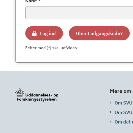
Kode *
Log ind
Glemt adgangskode?
Felter med (*) skal udfyldes
Mere om 
Om SVU
Om SVU
Om det 