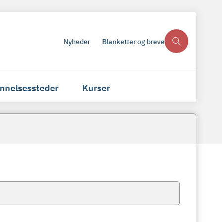
Nyheder
Blanketter og breve
nnelsessteder
Kurser