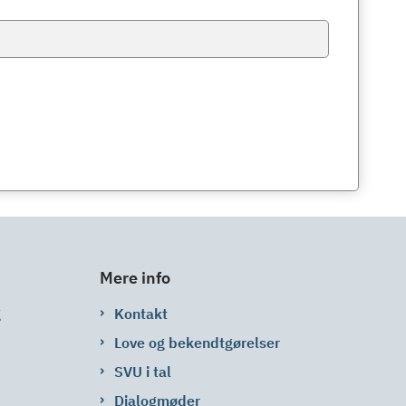
Mere info
g
Kontakt
Love og bekendtgørelser
SVU i tal
Dialogmøder