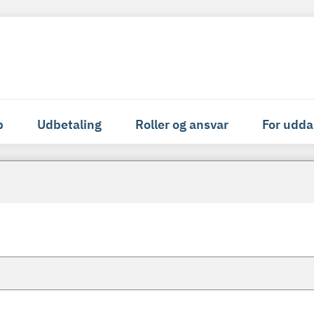
p
Udbetaling
Roller og ansvar
For udda