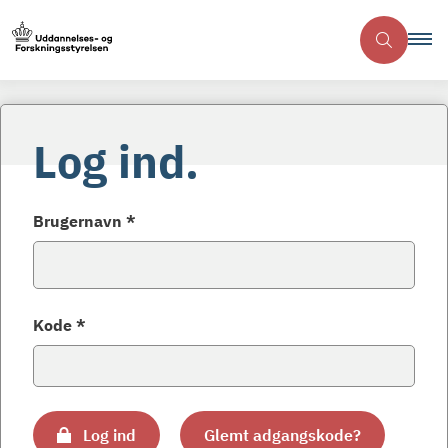
Log ind.
Brugernavn *
Kode *
Log ind
Glemt adgangskode?