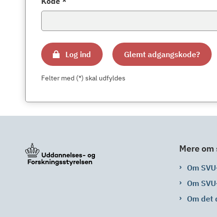
Kode *
Log ind
Glemt adgangskode?
Felter med (*) skal udfyldes
Mere om 
Om SVU
Om SVU
Om det 