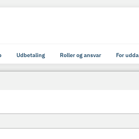
p
Udbetaling
Roller og ansvar
For udda