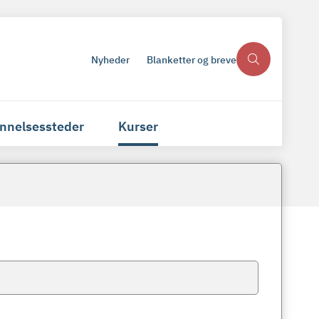
Nyheder
Blanketter og breve
nnelsessteder
Kurser