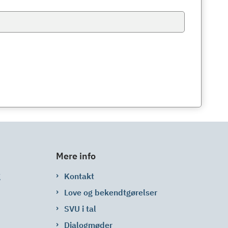
Mere info
g
Kontakt
Love og bekendtgørelser
SVU i tal
Dialogmøder