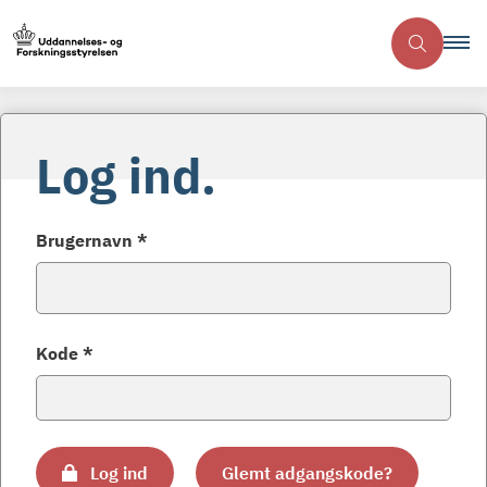
Log ind.
Brugernavn *
Kode *
Log ind
Glemt adgangskode?