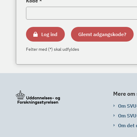
Kode *
Log ind
Glemt adgangskode?
Felter med (*) skal udfyldes
Mere om 
Om SVU
Om SVU
Om det 