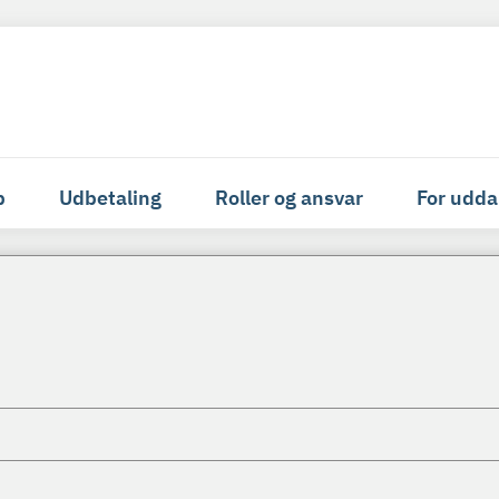
p
Udbetaling
Roller og ansvar
For udda