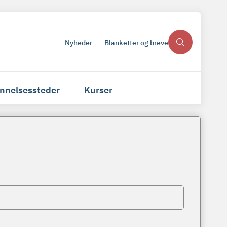
Nyheder
Blanketter og breve
nnelsessteder
Kurser