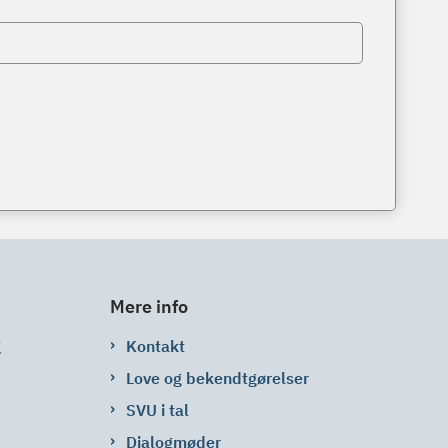
Mere info
g
Kontakt
Love og bekendtgørelser
SVU i tal
Dialogmøder