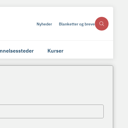
Nyheder
Blanketter og breve
nnelsessteder
Kurser