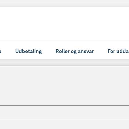
p
Udbetaling
Roller og ansvar
For udda