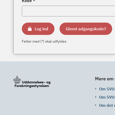
Kode *
Log ind
Glemt adgangskode?
Felter med (*) skal udfyldes
Mere om 
Om SVU
Om SVU
Om det 