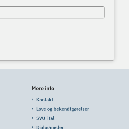
Mere info
g
Kontakt
Love og bekendtgørelser
SVU i tal
Dialogmøder