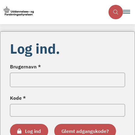
Log ind.
Brugernavn *
Kode *
Log ind
Glemt adgangskode?