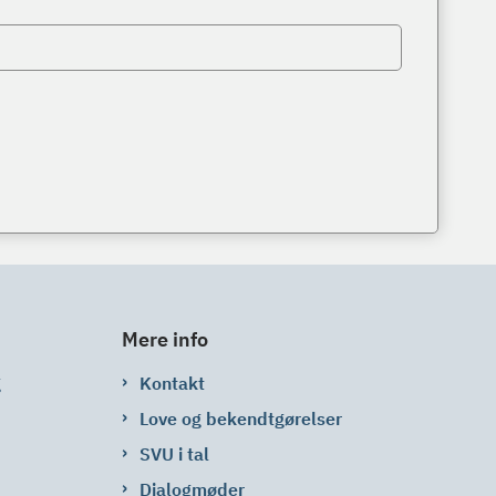
Mere info
g
Kontakt
Love og bekendtgørelser
SVU i tal
Dialogmøder