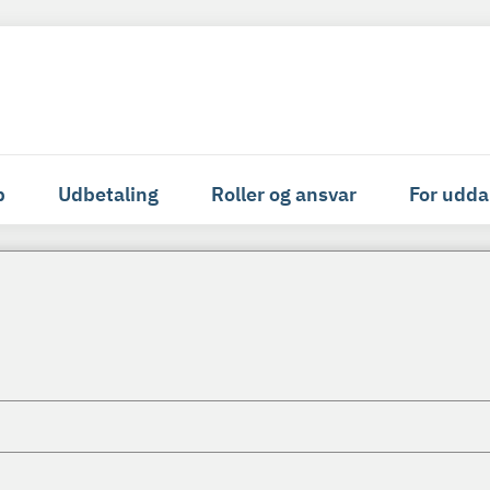
p
Udbetaling
Roller og ansvar
For udda