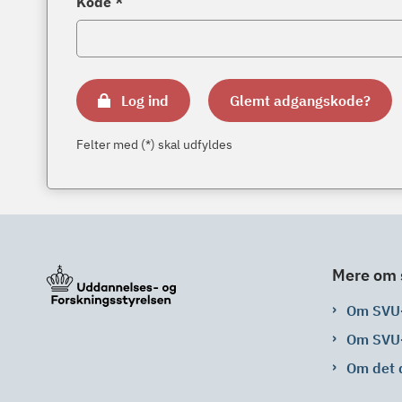
Kode *
Log ind
Glemt adgangskode?
Felter med (*) skal udfyldes
Mere om 
Om SVU
Om SVU
Om det 