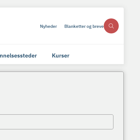
Nyheder
Blanketter og breve
nnelsessteder
Kurser