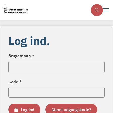
Log ind.
Brugernavn *
Kode *
Log ind
Glemt adgangskode?