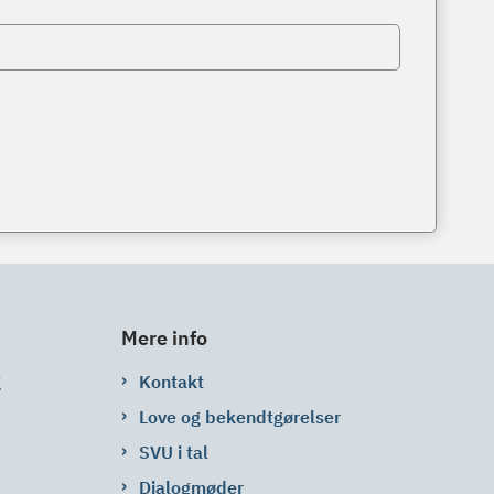
Mere info
g
Kontakt
Love og bekendtgørelser
SVU i tal
Dialogmøder