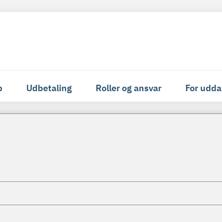
p
Udbetaling
Roller og ansvar
For udda