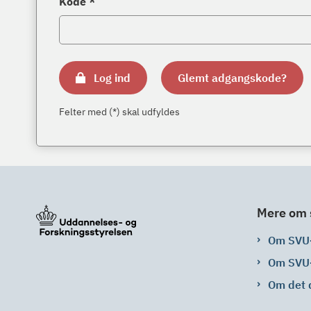
Kode *
Log ind
Glemt adgangskode?
Felter med (*) skal udfyldes
Mere om 
Om SVU
Om SVU
Om det 