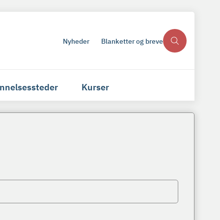
Nyheder
Blanketter og breve
nnelsessteder
Kurser