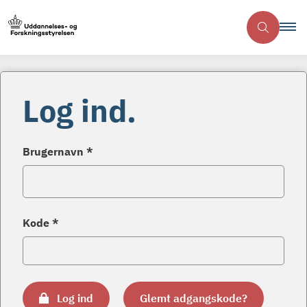
Log ind.
Brugernavn *
Kode *
Log ind
Glemt adgangskode?