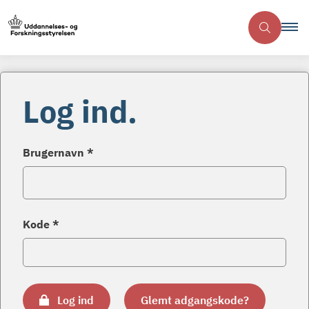
Log ind.
Brugernavn *
Kode *
Log ind
Glemt adgangskode?