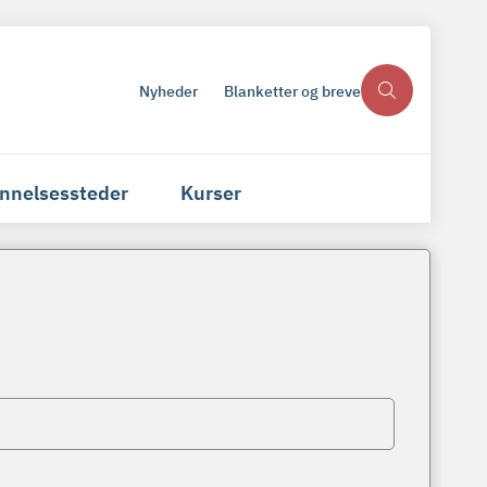
Nyheder
Blanketter og breve
nnelsessteder
Kurser