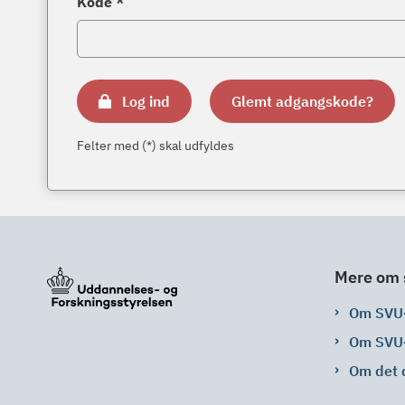
Kode *
Log ind
Glemt adgangskode?
Felter med (*) skal udfyldes
Mere om 
Om SVU
Om SVU
Om det 