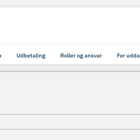
p
Udbetaling
Roller og ansvar
For udda