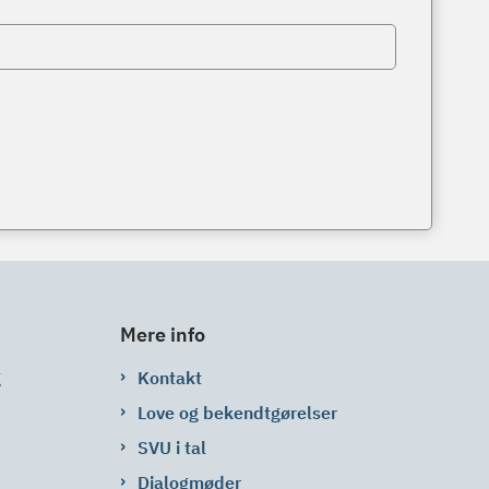
Mere info
g
Kontakt
Love og bekendtgørelser
SVU i tal
Dialogmøder