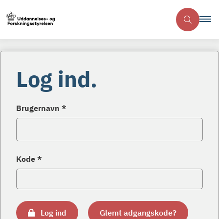
Log ind.
Brugernavn *
Kode *
Log ind
Glemt adgangskode?