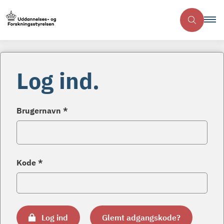
Log ind.
Brugernavn *
Kode *
Log ind
Glemt adgangskode?