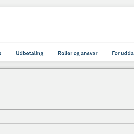
p
Udbetaling
Roller og ansvar
For udda