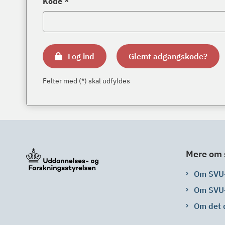
Kode *
Log ind
Glemt adgangskode?
Felter med (*) skal udfyldes
Mere om 
Om SVU
Om SVU
Om det 