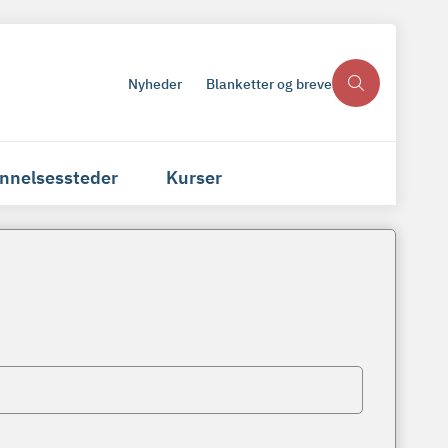
Nyheder
Blanketter og breve
nnelsessteder
Kurser