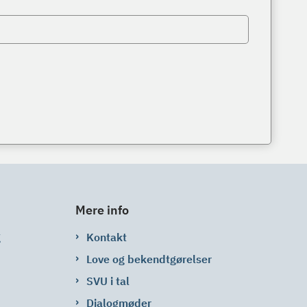
Mere info
g
Kontakt
Love og bekendtgørelser
SVU i tal
Dialogmøder