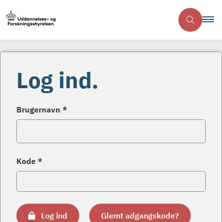
Log ind.
Brugernavn *
Kode *
Log ind
Glemt adgangskode?