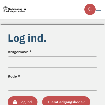
Log ind.
Brugernavn *
Kode *
Log ind
Glemt adgangskode?