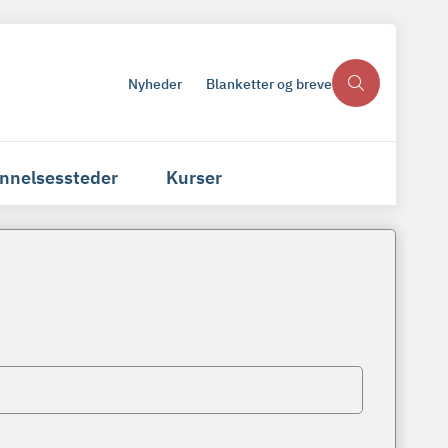
Nyheder
Blanketter og breve
nnelsessteder
Kurser