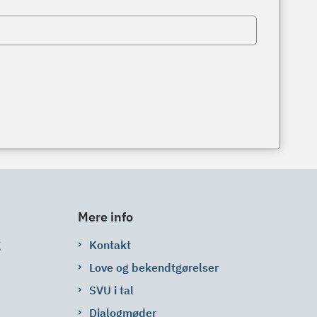
Mere info
g
Kontakt
Love og bekendtgørelser
SVU i tal
Dialogmøder