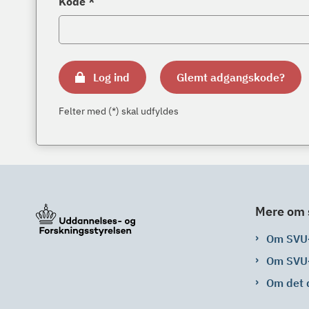
Kode *
Log ind
Glemt adgangskode?
Felter med (*) skal udfyldes
Mere om 
Om SVU
Om SVU
Om det 