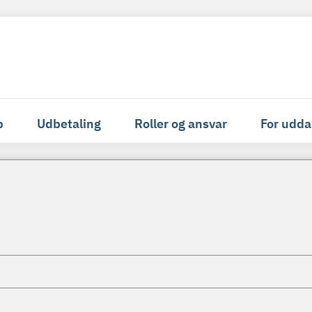
p
Udbetaling
Roller og ansvar
For udda