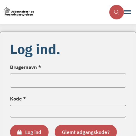
Log ind.
Brugernavn *
Kode *
Log ind
Glemt adgangskode?