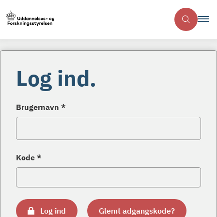
Log ind.
Brugernavn *
Kode *
Log ind
Glemt adgangskode?