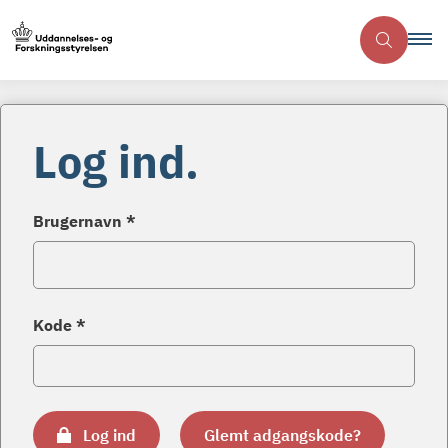
Log ind.
Brugernavn *
Kode *
Log ind
Glemt adgangskode?