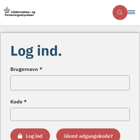
Log ind.
Brugernavn *
Kode *
Log ind
Glemt adgangskode?