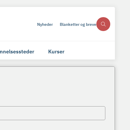
Nyheder
Blanketter og breve
nnelsessteder
Kurser