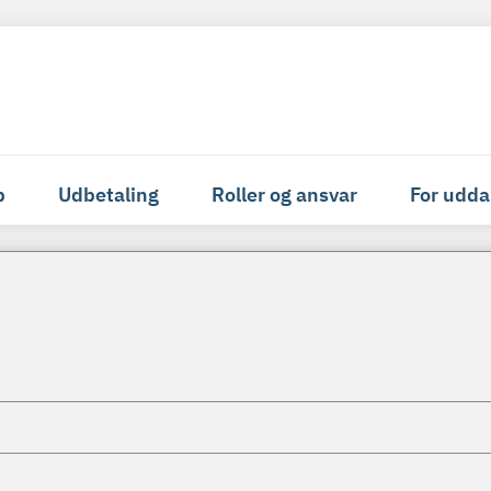
p
Udbetaling
Roller og ansvar
For udda