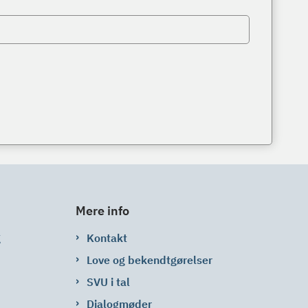
Mere info
g
Kontakt
Love og bekendtgørelser
SVU i tal
Dialogmøder