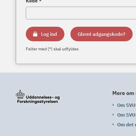
Kode *
Log ind
Glemt adgangskode?
Felter med (*) skal udfyldes
Mere om 
Om SVU
Om SVU
Om det 