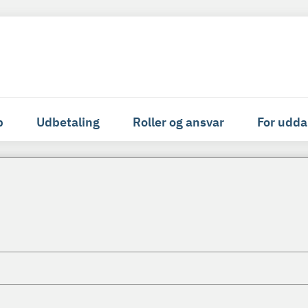
p
Udbetaling
Roller og ansvar
For udda