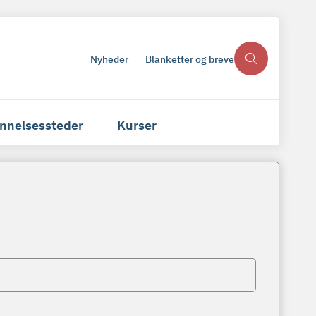
Nyheder
Blanketter og breve
nnelsessteder
Kurser