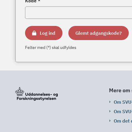
Kode *
Log ind
Glemt adgangskode?
Felter med (*) skal udfyldes
Mere om 
Om SVU
Om SVU
Om det 