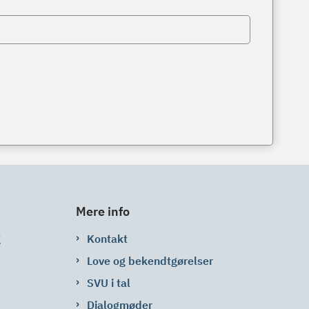
Mere info
g
Kontakt
Love og bekendtgørelser
SVU i tal
Dialogmøder