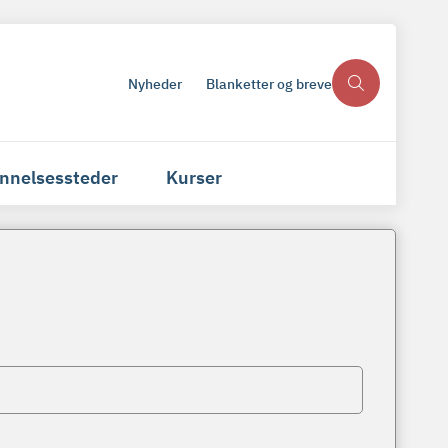
Nyheder
Blanketter og breve
nnelsessteder
Kurser