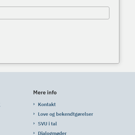
Mere info
g
Kontakt
Love og bekendtgørelser
SVU i tal
Dialogmøder