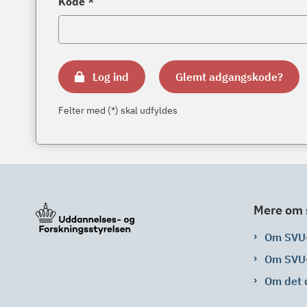
Kode *
Log ind
Glemt adgangskode?
Felter med (*) skal udfyldes
Mere om 
Om SVU
Om SVU
Om det 