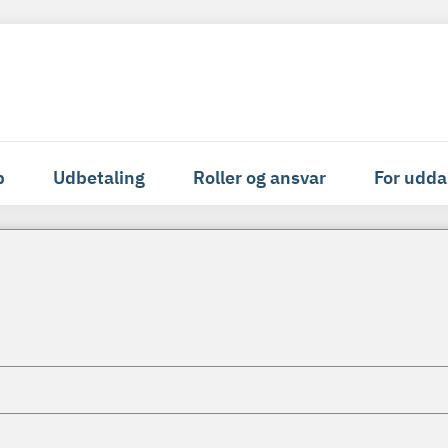
p
Udbetaling
Roller og ansvar
For udda