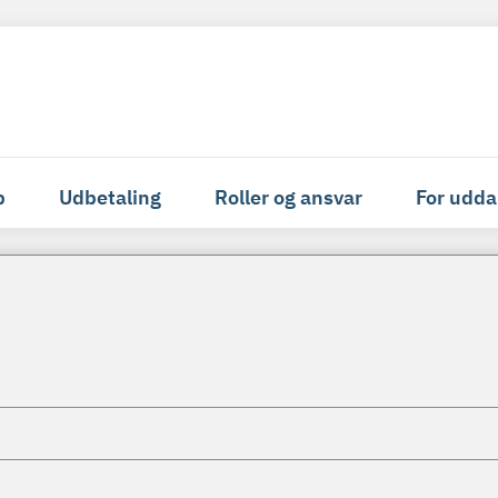
p
Udbetaling
Roller og ansvar
For udda