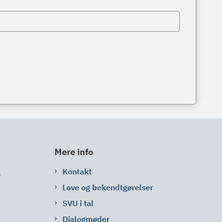
Mere info
g
Kontakt
Love og bekendtgørelser
SVU i tal
Dialogmøder