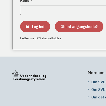
Kode *
Log ind
Glemt adgangskode?
Felter med (*) skal udfyldes
Mere om 
Om SVU
Om SVU
Om det 