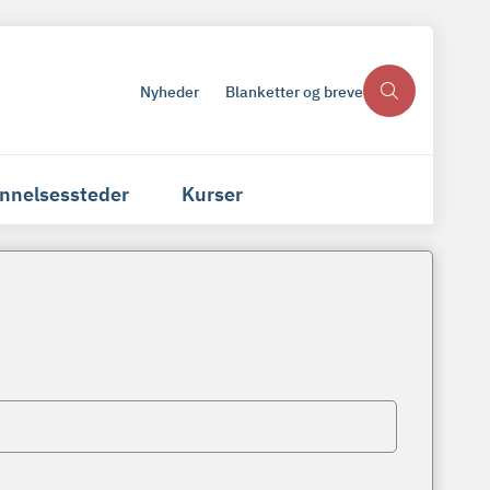
Nyheder
Blanketter og breve
nnelsessteder
Kurser