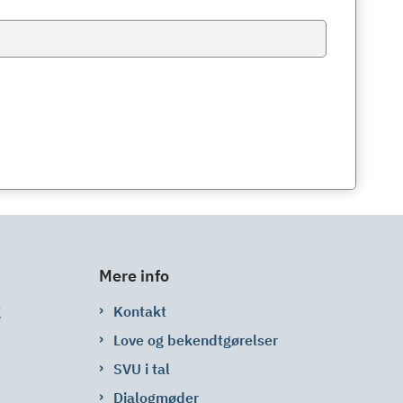
Mere info
g
Kontakt
Love og bekendtgørelser
SVU i tal
Dialogmøder