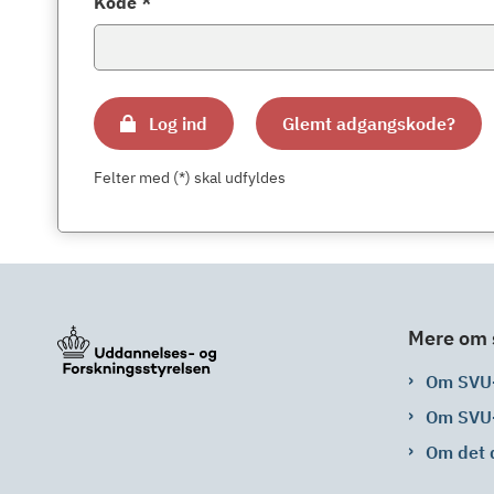
Kode *
Log ind
Glemt adgangskode?
Felter med (*) skal udfyldes
Mere om 
Om SVU
Om SVU
Om det 