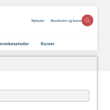
Nyheder
Blanketter og breve
nnelsessteder
Kurser