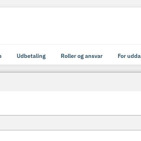
p
Udbetaling
Roller og ansvar
For udda