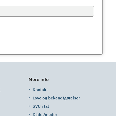
Mere info
g
Kontakt
Love og bekendtgørelser
SVU i tal
Dialogmøder