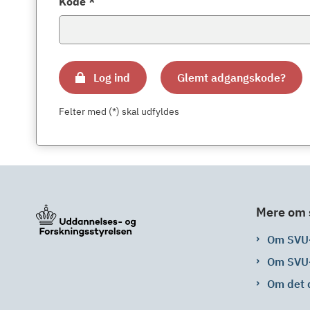
Kode *
Log ind
Glemt adgangskode?
Felter med (*) skal udfyldes
Mere om 
Om SVU
Om SVU
Om det 