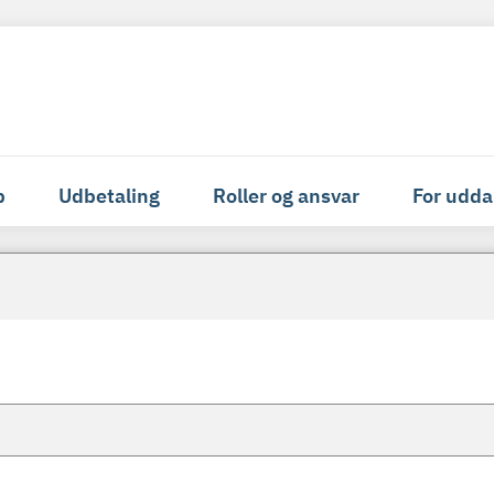
p
Udbetaling
Roller og ansvar
For udda