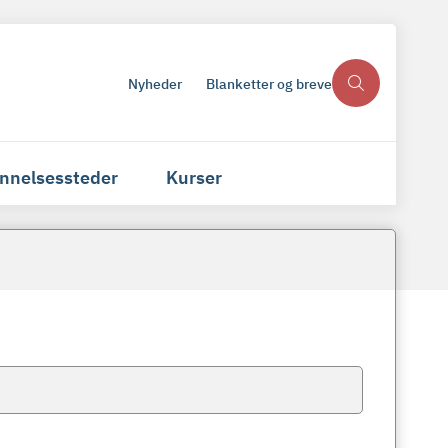
Nyheder
Blanketter og breve
nnelsessteder
Kurser