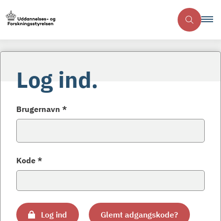
Log ind.
Brugernavn *
Kode *
Log ind
Glemt adgangskode?