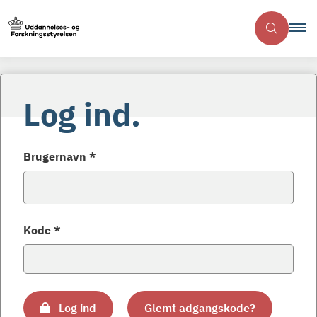
Log ind.
Brugernavn *
Kode *
Log ind
Glemt adgangskode?